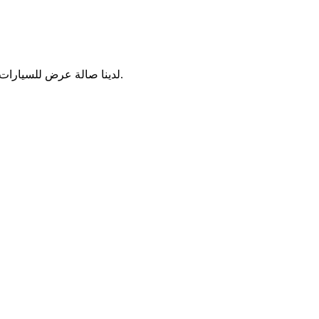
لدينا صالة عرض للسيارات المستعملة في سترة نعرض فيها سياراتنا بحيث يمكن للزبائن معاينتها والقيام بسياقتها قبل شرائها حتى يمكنهم أن يكونون راضين عن جودتنا.